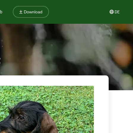
ub
DE
Download
t