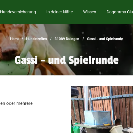
Hundeversicherung
In deiner Nähe
Wissen
Dogorama Cl
Home
Hundetreffen
31089 Duingen
Gassi - und Spielrunde
Gassi - und Spielrunde
inen oder mehrere