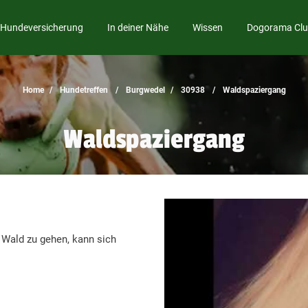
Hundeversicherung
In deiner Nähe
Wissen
Dogorama Cl
Home
Hundetreffen
Burgwedel
30938
Waldspaziergang
Waldspaziergang
 Wald zu gehen, kann sich