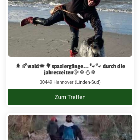
🌲🍂wald🍁🌳spaziergänge...🐾🐾 durch die
jahreszeiten🌞❄⛄❄
30449 Hannover (Linden-Süd)
Zum Treffen