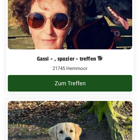
Gassi - , spazier - treffen 🐕
21745 Hemmoor
Zum Treffen