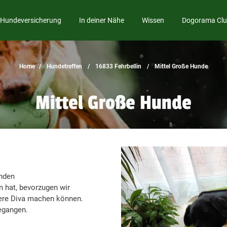
Hundeversicherung
In deiner Nähe
Wissen
Dogorama Cl
Home
Hundetreffen
16833 Fehrbellin
Mittel Große Hunde
Mittel Große Hunde
unden
 hat, bevorzugen wir
ere Diva machen können.
gegangen.