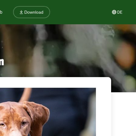
ub
DE
Download
n