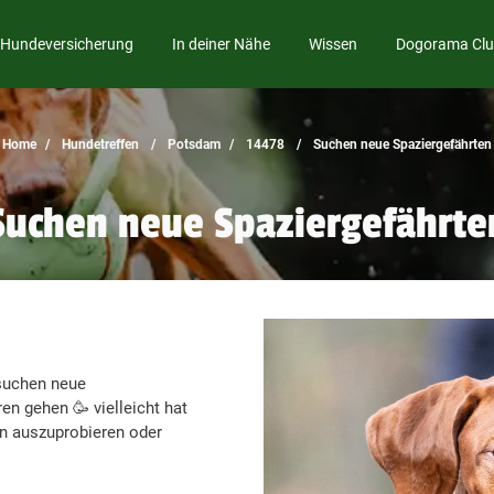
Hundeversicherung
In deiner Nähe
Wissen
Dogorama Cl
Home
Hundetreffen
Potsdam
14478
Suchen neue Spaziergefährten
Suchen neue Spaziergefährte
 suchen neue
n gehen 🥳 vielleicht hat
n auszuprobieren oder