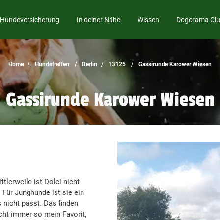
Hundeversicherung
In deiner Nähe
Wissen
Dogorama Cl
Home
Hundetreffen
Berlin
13125
Gassirunde Karower Wiesen
Gassirunde Karower Wiesen
tlerweile ist Dolci nicht
. Für Junghunde ist sie ein
 nicht passt. Das finden
icht immer so mein Favorit,