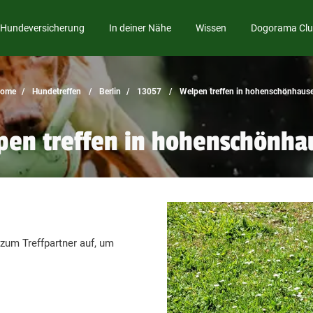
Hundeversicherung
In deiner Nähe
Wissen
Dogorama Cl
ome
Hundetreffen
Berlin
13057
Welpen treffen in hohenschönhaus
pen treffen in hohenschönha
um Treffpartner auf, um