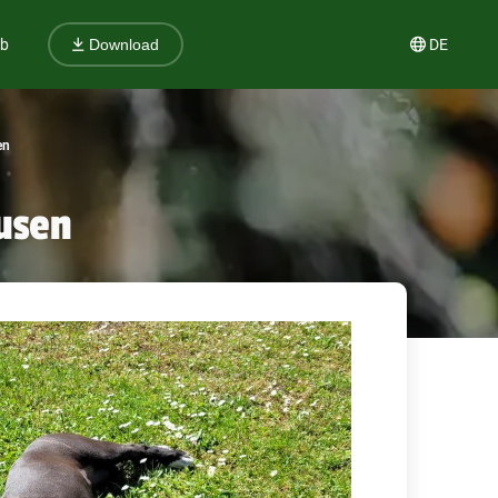
ub
DE
Download
en
usen