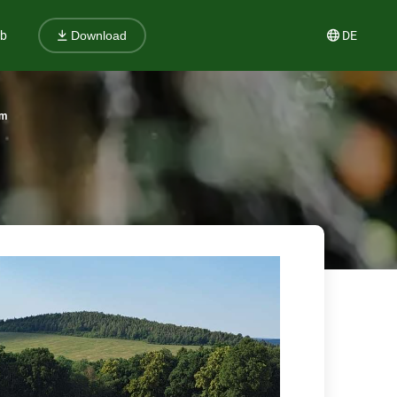
ub
DE
Download
im