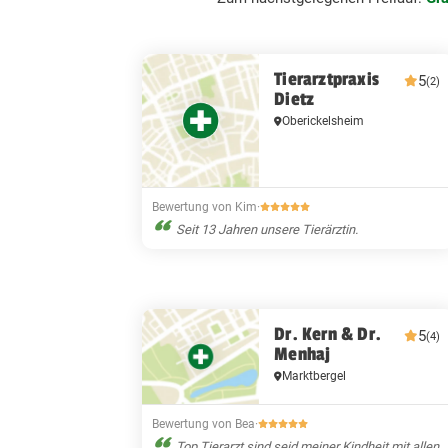
Tierarztpraxis
5
(2)
Dietz
Oberickelsheim
Bewertung von Kim
·
Seit 13 Jahren unsere Tierärztin.
Dr. Kern & Dr.
5
(4)
Menhaj
Marktbergel
Bewertung von Bea
·
Top Tierarzt sind seid meiner Kindheit mit allen