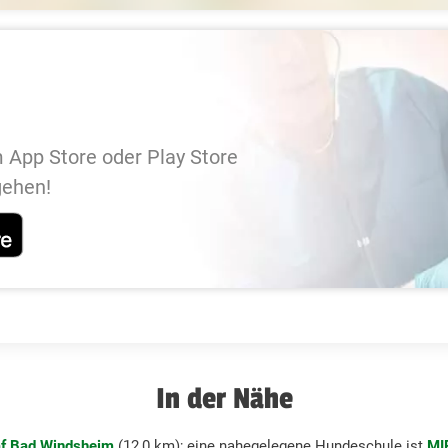
 App Store oder Play Store
gehen!
In der Nähe
äf Bad Windsheim
(12,0 km); eine nahegelegene Hundeschule ist
MI