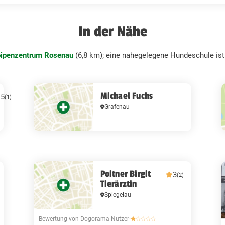
In der Nähe
oipenzentrum Rosenau
(6,8 km); eine nahegelegene Hundeschule is
Michael Fuchs
5
(1)
Grafenau
Poitner Birgit
3
(2)
Tierärztin
Spiegelau
Bewertung von Dogorama Nutzer
·