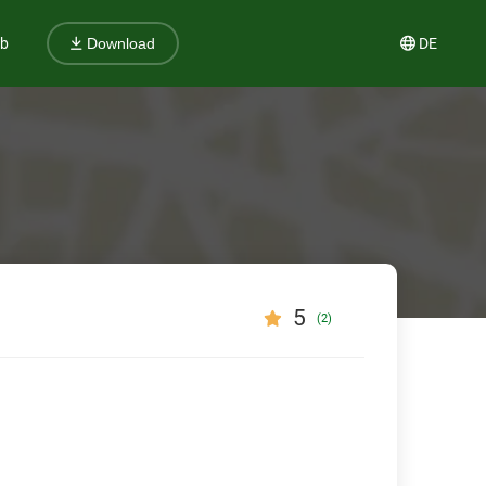
ub
DE
Download
5
(2)