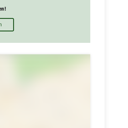
en!
n