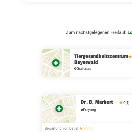
Zum nächstgelegenen Freilauf:
L
Tiergesundheitszentrum
Bayerwald
Grafenau
Dr. B. Markert
4
(5)
Freyung
Bewertung von Detlef
·