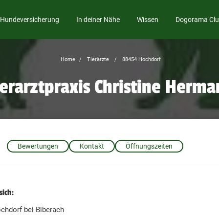
Hundeversicherung
In deiner Nähe
Wissen
Dogorama Cl
Home
Tierärzte
88454 Hochdorf
ierarztpraxis Christine Herm
Bewertungen
Kontakt
Öffnungszeiten
sich:
ochdorf bei Biberach