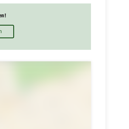
en!
n