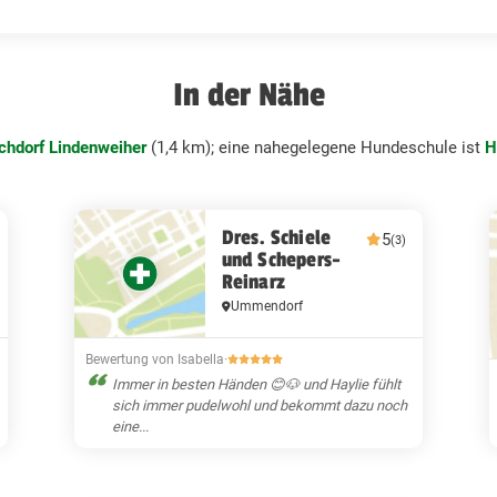
In der Nähe
chdorf Lindenweiher
(1,4 km); eine nahegelegene Hundeschule ist
H
Dres. Schiele
5
(3)
und Schepers-
Reinarz
Ummendorf
Bewertung von Isabella
·
Immer in besten Händen 😊🐶 und Haylie fühlt
sich immer pudelwohl und bekommt dazu noch
eine...