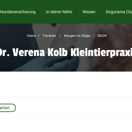
Hundeversicherung
In deiner Nähe
Wissen
Dogorama Cl
Home
Tierärzte
Wangen im Allgäu
88239
Dr. Verena Kolb Kleintierprax
eiten