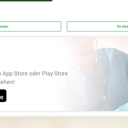
änzen
Ihr Ges
 App Store oder Play Store
gehen!