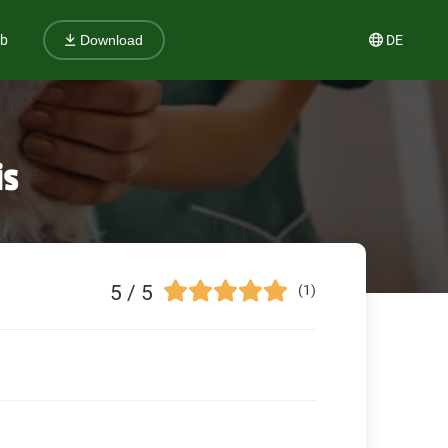
ub
DE
Download
is
5 / 5
(1)