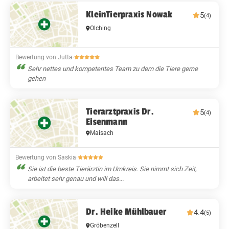
KleinTierpraxis Nowak
5
(4)
Olching
Bewertung von Jutta
·
Sehr nettes und kompetentes Team zu dem die Tiere gerne
gehen
Tierarztpraxis Dr.
5
(4)
Eisenmann
Maisach
Bewertung von Saskia
·
Sie ist die beste Tierärztin im Umkreis. Sie nimmt sich Zeit,
arbeitet sehr genau und will das...
Dr. Heike Mühlbauer
4.4
(5)
Gröbenzell