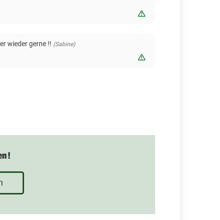
Bewertung melden
r wieder gerne !!
(Sabine)
Bewertung melden
en!
n