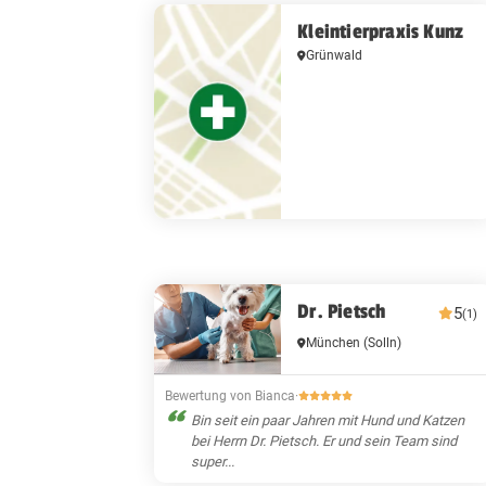
Kleintierpraxis Kunz
Grünwald
Dr. Pietsch
5
(1)
München
(Solln)
Bewertung von Bianca
·
Bin seit ein paar Jahren mit Hund und Katzen
bei Herrn Dr. Pietsch. Er und sein Team sind
super...