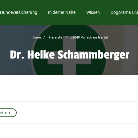
Hundeversicherung
In deiner Nähe
Wissen
Dogorama Cl
Home
Tierärzte
82049 Pullach im Isartal
Dr. Heike Schammberger
eiten