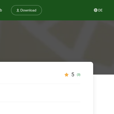
ub
DE
Download
5
(3)