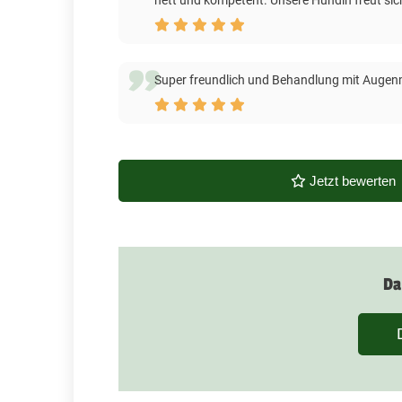
nett und kompetent. Unsere Hündin freut sic
Super freundlich und Behandlung mit Augenma
Jetzt bewerten
Da