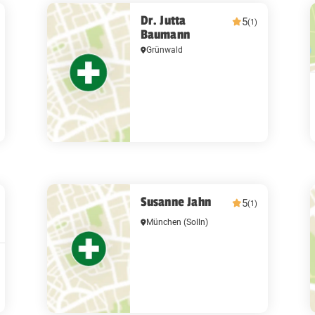
Dr. Jutta
5
(1)
Baumann
Grünwald
Susanne Jahn
5
(1)
München
(Solln)