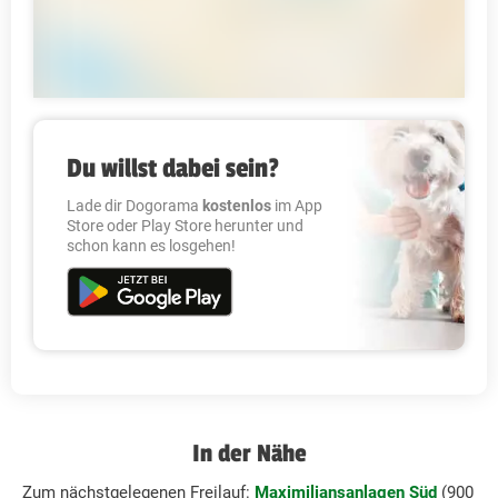
Du willst dabei sein?
Lade dir Dogorama
kostenlos
im App
Store oder Play Store herunter und
schon kann es losgehen!
In der Nähe
Zum nächstgelegenen Freilauf:
Maximiliansanlagen Süd
(900