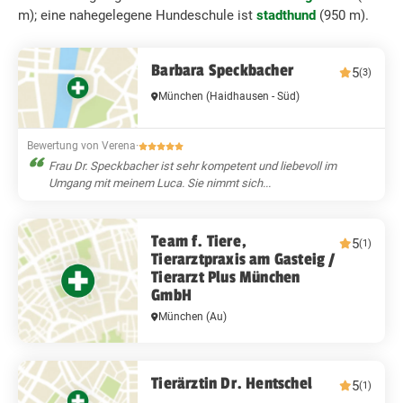
m); eine nahegelegene Hundeschule ist
stadthund
(950 m).
Barbara Speckbacher
5
(3)
München
(Haidhausen - Süd)
Bewertung von Verena
·
Frau Dr. Speckbacher ist sehr kompetent und liebevoll im
Umgang mit meinem Luca. Sie nimmt sich...
Team f. Tiere,
5
(1)
Tierarztpraxis am Gasteig /
Tierarzt Plus München
GmbH
München
(Au)
Tierärztin Dr. Hentschel
5
(1)