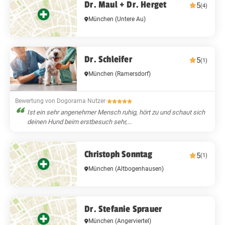
Dr. Maul + Dr. Herget
5
(4)
München
(Untere Au)
Dr. Schleifer
5
(1)
München
(Ramersdorf)
Bewertung von Dogorama Nutzer
·
Ist ein sehr angenehmer Mensch ruhig, hört zu und schaut sich
deinen Hund beim erstbesuch sehr,...
Christoph Sonntag
5
(1)
München
(Altbogenhausen)
Dr. Stefanie Sprauer
München
(Angerviertel)