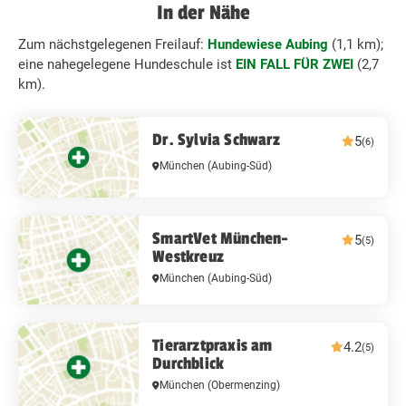
In der Nähe
Zum nächstgelegenen Freilauf:
Hundewiese Aubing
(1,1 km);
eine nahegelegene Hundeschule ist
EIN FALL FÜR ZWEI
(2,7
km).
Dr. Sylvia Schwarz
5
(6)
München
(Aubing-Süd)
SmartVet München-
5
(5)
Westkreuz
München
(Aubing-Süd)
Tierarztpraxis am
4.2
(5)
Durchblick
München
(Obermenzing)