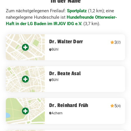
In der Nähe
Zum nächstgelegenen Freilauf:
Sportplatz
(1,2 km); eine
nahegelegene Hundeschule ist
Hundefreunde Otterweier-
Haft in der LG Baden im IRJGV IDG e.V.
(3,7 km).
Dr. Walter Dorr
3
(2)
Bühl
Dr. Beate Asal
Bühl
Dr. Reinhard Früh
5
(4)
Achern