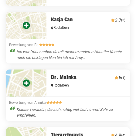
Katja Can
3.7
(3)
Rodalben
Bewertung von Es
·
Ich war früher schon da mit meinem anderen Haustier Konnte
mich nie beklagen Nun bin ich mit Amy...
Dr. Mainka
5
(1)
Rodalben
Bewertung von Annika
·
Klasse Tierärztin, die sich richtig viel Zeit nimmt! Sehr zu
empfehlen.
Tierarztpraxis
4.8
(4)