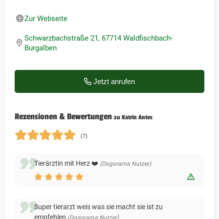
Zur Webseite
Schwarzbachstraße 21, 67714 Waldfischbach-
Burgalben
Jetzt anrufen
Rezensionen & Bewertungen
zu Katrin Antes
(7)
Tierärztin mit Herz ❤️
(Dogorama Nutzer)
Bewert
Super tierarzt weis was sie macht sie ist zu
empfehlen
(Dogorama Nutzer)