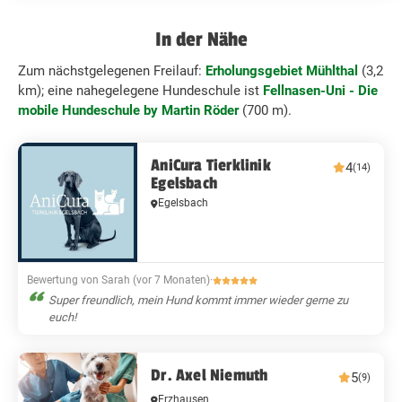
In der Nähe
Zum nächstgelegenen Freilauf:
Erholungsgebiet Mühlthal
(3,2
km); eine nahegelegene Hundeschule ist
Fellnasen-Uni - Die
mobile Hundeschule by Martin Röder
(700 m).
AniCura Tierklinik
4
(14)
Egelsbach
Egelsbach
Bewertung von Sarah (vor 7 Monaten)
·
Super freundlich, mein Hund kommt immer wieder gerne zu
euch!
Dr. Axel Niemuth
5
(9)
Erzhausen