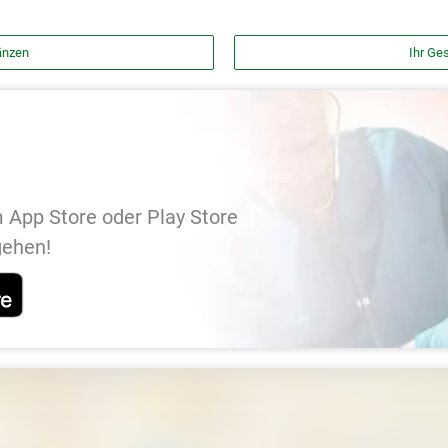
änzen
Ihr Ges
 App Store oder Play Store
gehen!