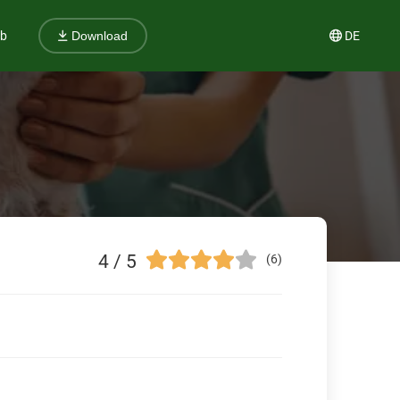
ub
DE
Download
4 / 5
(6)