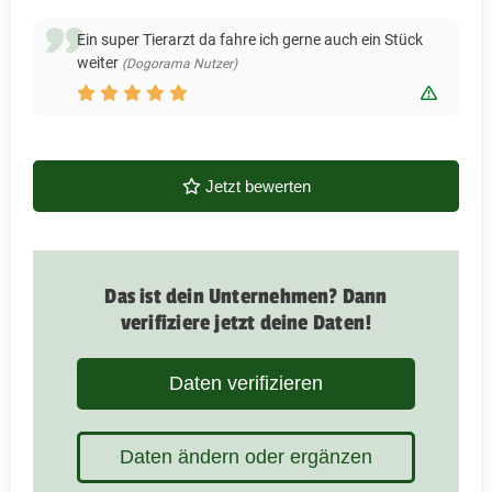
Ein super Tierarzt da fahre ich gerne auch ein Stück
weiter
(Dogorama Nutzer)
Bewert
Jetzt bewerten
Das ist dein Unternehmen? Dann
verifiziere jetzt deine Daten!
Daten verifizieren
Daten ändern oder ergänzen