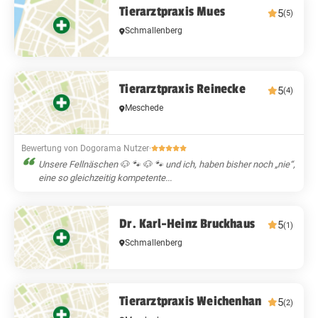
Tierarztpraxis Mues
5
(5)
Schmallenberg
Tierarztpraxis Reinecke
5
(4)
Meschede
Bewertung von Dogorama Nutzer
·
Unsere Fellnäschen 🐶 🐾 🐶 🐾 und ich, haben bisher noch „nie“,
eine so gleichzeitig kompetente...
Dr. Karl-Heinz Bruckhaus
5
(1)
Schmallenberg
Tierarztpraxis Weichenhan
5
(2)