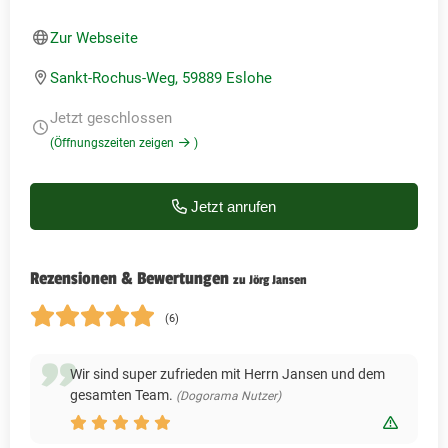
Zur Webseite
Sankt-Rochus-Weg, 59889 Eslohe
Jetzt geschlossen
(Öffnungszeiten zeigen
)
Jetzt anrufen
Rezensionen & Bewertungen
zu Jörg Jansen
(6)
Wir sind super zufrieden mit Herrn Jansen und dem
gesamten Team.
(Dogorama Nutzer)
Bewert