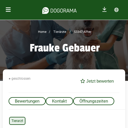
Home
Tierärzte
53347 Alfter
Frauke Gebauer
● geschlossen
Jetzt bewerten
Bewertungen
Kontakt
Öffnungszeiten
Tierarzt