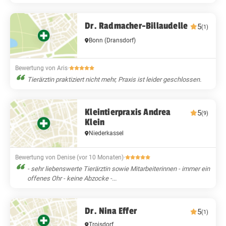
Dr. Radmacher-Billaudelle
5
(1)
Bonn
(Dransdorf)
Bewertung von Aris
·
Tierärztin praktiziert nicht mehr, Praxis ist leider geschlossen.
Kleintierpraxis Andrea
5
(9)
Klein
Niederkassel
Bewertung von Denise (vor 10 Monaten)
·
- sehr liebenswerte Tierärztin sowie Mitarbeiterinnen - immer ein
offenes Ohr - keine Abzocke -...
Dr. Nina Effer
5
(1)
Troisdorf