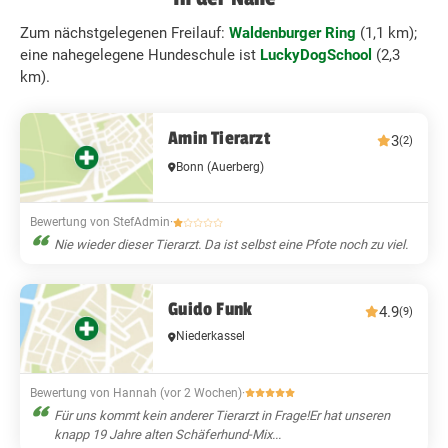
Zum nächstgelegenen Freilauf:
Waldenburger Ring
(1,1 km);
eine nahegelegene Hundeschule ist
LuckyDogSchool
(2,3
km).
Amin Tierarzt
3
(2)
Bonn
(Auerberg)
Bewertung von StefAdmin
·
Nie wieder dieser Tierarzt. Da ist selbst eine Pfote noch zu viel.
Guido Funk
4.9
(9)
Niederkassel
Bewertung von Hannah (vor 2 Wochen)
·
Für uns kommt kein anderer Tierarzt in Frage!Er hat unseren
knapp 19 Jahre alten Schäferhund-Mix...