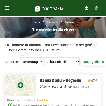
/
/
Home
Tierärzte
Aachen
Tierärzte in Aachen
18 Tierärzte in Aachen
– mit Bewertungen aus der größten
Hunde-Community im DACH-Raum.
Sortieren:
Jetzt geöffnet
Hanna Dadun-Degorski
5
(10)
● geschlossen
Aachen
(Aachen-Mitte)
Bewertung von Marina
·
Ich bin mit Kaito auch bei Dr. Dadun-Degorski. Sie und ihr Mann