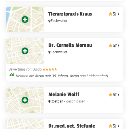
Tierarztpraxis Kraus
5
(1)
Eschweiler
Dr. Cornelia Moreau
5
(1)
Eschweiler
Bewertung von Guido
·
Kennen die Ärztin seit 35 Jahren. Ärztin aus Leidenschaft
Melanie Wolff
5
(1)
Roetgen
● geschlossen
Dr.med.vet. Stefanie
5
(1)