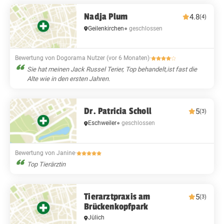
Nadja Plum
4.8
(4)
Geilenkirchen
● geschlossen
Bewertung von Dogorama Nutzer (vor 6 Monaten)
·
Sie hat meinen Jack Russel Terier, Top behandelt,ist fast die
Alte wie in den ersten Jahren.
Dr. Patricia Scholl
5
(3)
Eschweiler
● geschlossen
Bewertung von Janine
·
Top Tierärztin
Tierarztpraxis am
5
(3)
Brückenkopfpark
Jülich