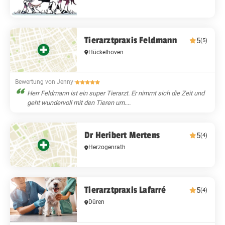
Tierarztpraxis Feldmann
5
(5)
Hückelhoven
Bewertung von Jenny
·
Herr Feldmann ist ein super Tierarzt. Er nimmt sich die Zeit und
geht wundervoll mit den Tieren um....
Dr Heribert Mertens
5
(4)
Herzogenrath
Tierarztpraxis Lafarré
5
(4)
Düren