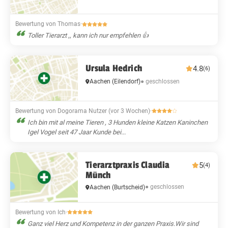
Bewertung von Thomas
·
Toller Tierarzt ,, kann ich nur empfehlen 👍
Ursula Hedrich
4.8
(6)
● geschlossen
Aachen
(Eilendorf)
Bewertung von Dogorama Nutzer (vor 3 Wochen)
·
Ich bin mit al meine Tieren , 3 Hunden kleine Katzen Kaninchen
Igel Vogel seit 47 Jaar Kunde bei...
Tierarztpraxis Claudia
5
(4)
Münch
● geschlossen
Aachen
(Burtscheid)
Bewertung von Ich
·
Ganz viel Herz und Kompetenz in der ganzen Praxis.Wir sind