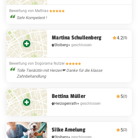
Bewertung von Mathias
·
Sehr Kompetent !
Martina Schullenberg
4.2
(5)
Stolberg
● geschlossen
Bewertung von Dogorama Nutzer
·
Tolle Tierärztin mit Herzen❤ Danke für die klasse
Zahnbehandlung
Bettina Müller
5
(2)
Herzogenrath
● geschlossen
Silke Amelung
5
(2)
Stolberg
● geschlossen