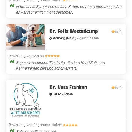
Bewertung von Dogorama Nutzer
·
Hätte er sie Symptome meines Katers ernster genommen, wäre
er wahrscheinlich nicht gestorben.
Dr. Felix Westerkamp
5
(7)
Stolberg (Rhld.)
● geschlossen
Bewertung von Melina
·
Super sympatische Tierärztin, die dem Hund Zeit zum
Kennenlernen gibt und schön erklärt.
Dr. Vera Franken
5
(7)
Geilenkirchen
Bewertung von Dogorama Nutzer
·
Sehr freundlich sehr gut