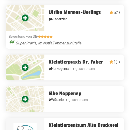
Ulrike Munnes-Uerlings
5
(1)
Niederzier
Bewertung von DE
·
Super Praxis, im Notfall immer zur Stelle
Kleintierpraxis Dr. Faber
1
(1)
Herzogenrath
● geschlossen
Elke Noppeney
Würselen
● geschlossen
Kleintierzentrum Alte Druckerei