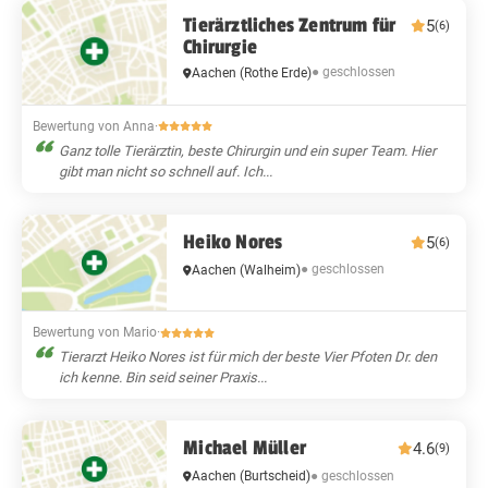
Tierärztliches Zentrum für
5
(6)
Chirurgie
● geschlossen
Aachen
(Rothe Erde)
Bewertung von Anna
·
Ganz tolle Tierärztin, beste Chirurgin und ein super Team. Hier
gibt man nicht so schnell auf. Ich...
Heiko Nores
5
(6)
● geschlossen
Aachen
(Walheim)
Bewertung von Mario
·
Tierarzt Heiko Nores ist für mich der beste Vier Pfoten Dr. den
ich kenne. Bin seid seiner Praxis...
Michael Müller
4.6
(9)
● geschlossen
Aachen
(Burtscheid)