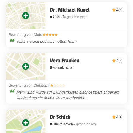
Dr. Michael Kugel
4
(4)
Alsdorf
● geschlossen
Bewertung von Chris
·
Toller Tierarzt und sehr nettes Team
Vera Franken
4
(4)
Geilenkirchen
Bewertung von Christoph
·
Mein Hund wurde auf Zwingerhusten diagnostiziert. Er bekam
wochenlang ein Antibiotikum verabreicht...
Dr Schick
4
(4)
Hückelhoven
● geschlossen