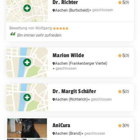
Dr. Richter
5
(3)
● geschlossen
Aachen
(Burtscheid)
Bewertung von Wolfgang
·
Bin immer sehr zufrieden.
Marion Wilde
5
(3)
Aachen
(Frankenberger Viertel)
● geschlossen
Dr. Margit Schäfer
5
(2)
● geschlossen
Aachen
(Richterich)
AniCura
3
(9)
● geschlossen
Aachen
(Brand)