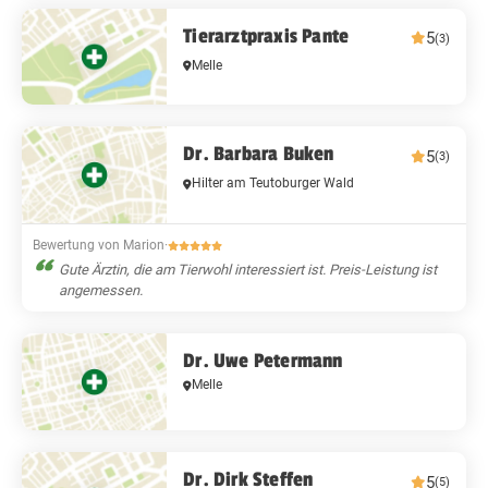
Tierarztpraxis Pante
5
(3)
Melle
Dr. Barbara Buken
5
(3)
Hilter am Teutoburger Wald
Bewertung von Marion
·
Gute Ärztin, die am Tierwohl interessiert ist. Preis-Leistung ist
angemessen.
Dr. Uwe Petermann
Melle
Dr. Dirk Steffen
5
(5)