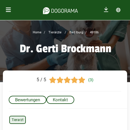
Home
Tierärzte
Bad Iburg
49186
Dr. Gerti Brockmann
5 / 5
(3)
Bewertungen
Kontakt
Tierarzt