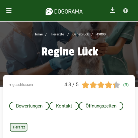
Home
Tierärzte
Osnabrück
49090
Regine Lück
4.3 / 5
(3)
● geschlossen
Bewertungen
Kontakt
Öffnungszeiten
Tierarzt