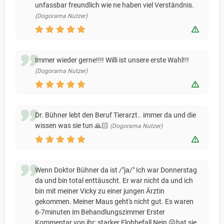
unfassbar freundlich wie ne haben viel Verständnis.
(Dogorama Nutzer)
Bewert
Immer wieder gerne!!!! Willi ist unsere erste Wahl!!!
(Dogorama Nutzer)
Bewert
Dr. Bühner lebt den Beruf Tierarzt.. immer da und die
wissen was sie tun 🙏🏻
(Dogorama Nutzer)
Bewert
Wenn Doktor Bühner da ist /"ja/" Ich war Donnerstag
da und bin total enttäuscht. Er war nicht da und ich
bin mit meiner Vicky zu einer jungen Ärztin
gekommen. Meiner Maus geht's nicht gut. Es waren
6-7minuten im Behandlungszimmer Erster
Kommentar von ihr: starker Flohbefall Nein 😣hat sie