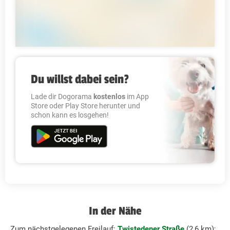
Du willst dabei sein?
Lade dir Dogorama
kostenlos
im App
Store oder Play Store herunter und
schon kann es losgehen!
In der Nähe
Zum nächstgelegenen Freilauf:
Twistedener Straße
(2,6 km);