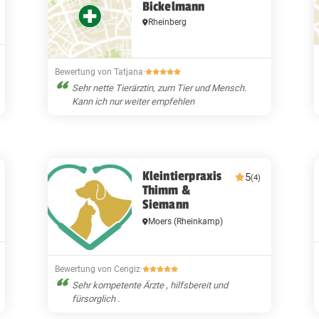
Bickelmann
Rheinberg
Bewertung von Tatjana
·
Sehr nette Tierärztin, zum Tier und Mensch.
Kann ich nur weiter empfehlen
Kleintierpraxis
5
(4)
Thimm &
Siemann
Moers
(Rheinkamp)
Bewertung von Cengiz
·
Sehr kompetente Ärzte , hilfsbereit und
fürsorglich .