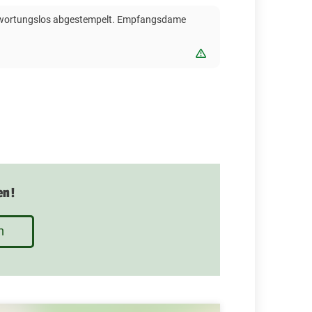
rantwortungslos abgestempelt. Empfangsdame
Bewertung melden
en!
n