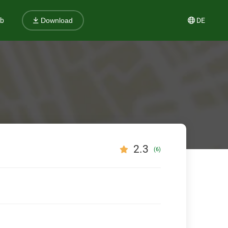
ub
DE
Download
2.3
(6)