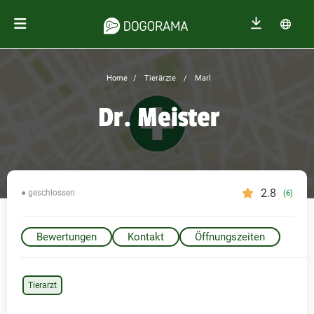
Home
Tierärzte
Marl
Dr. Meister
2.8
● geschlossen
(6)
Bewertungen
Kontakt
Öffnungszeiten
Tierarzt