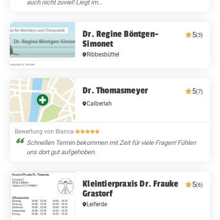
auch nicht zuviel! Liegt im...
Dr. Regine Böntgen-
5
(3)
Simonet
Ribbesbüttel
Dr. Thomasmeyer
5
(7)
Calberlah
Bewertung von Bianca
·
Schnellen Termin bekommen mit Zeit für viele Fragen! Fühlen
uns dort gut aufgehoben.
Kleintierpraxis Dr. Frauke
5
(6)
Grastorf
Leiferde