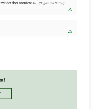
 wieder dort anrufen! 🙏1
(Dogorama Nutzer)
Bewertung melden
Bewertung melden
en!
n