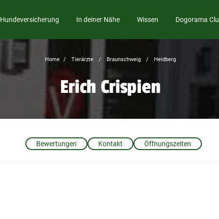
Hundeversicherung
In deiner Nähe
Wissen
Dogorama Cl
Home
Tierärzte
Braunschweig
Heidberg
Erich Crispien
Bewertungen
Kontakt
Öffnungszeiten