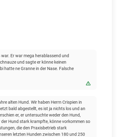
s war. Er war mega herablassend und
e Schnauze und sagte er könne keinen
bi hatte ne Granne in der Nase. Falsche
Bewertung melden
hre alten Hund. Wir haben Herrn Crispien in
zt bald abgestellt, es ist ja nichts los und an
erschien er, er untersuchte weder den Hund,
 der der Hund stark krampfte, könne vorkommen so
stungen, die den Praxisbetrieb stark
 unseren letzten Hunden zwischen 180 und 250