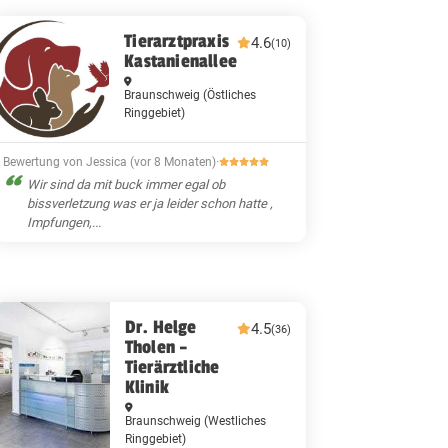
Tierarztpraxis
4.6
(10)
Kastanienallee
Braunschweig
(Östliches
Ringgebiet)
Bewertung von Jessica (vor 8 Monaten)
·
Wir sind da mit buck immer egal ob
bissverletzung was er ja leider schon hatte ,
Impfungen,...
Dr. Helge
4.5
(36)
Tholen –
Tierärztliche
Klinik
Braunschweig
(Westliches
Ringgebiet)