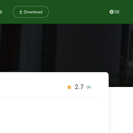
ub
DE
Download
2.7
(6)