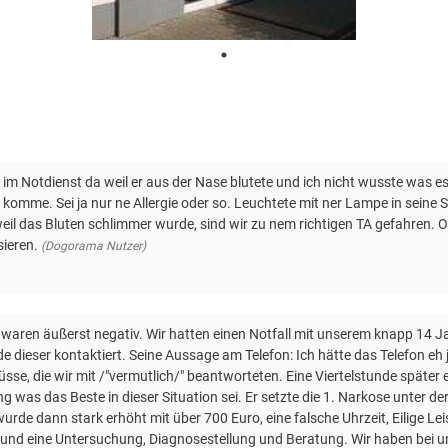
m Notdienst da weil er aus der Nase blutete und ich nicht wusste was e
t komme. Sei ja nur ne Allergie oder so. Leuchtete mit ner Lampe in sein
il das Bluten schlimmer wurde, sind wir zu nem richtigen TA gefahren. O
ieren.
(Dogorama Nutzer)
 waren äußerst negativ. Wir hatten einen Notfall mit unserem knapp 14 Ja
 dieser kontaktiert. Seine Aussage am Telefon: Ich hätte das Telefon eh jet
sse, die wir mit /"vermutlich/" beantworteten. Eine Viertelstunde später 
g was das Beste in dieser Situation sei. Er setzte die 1. Narkose unter
rde dann stark erhöht mit über 700 Euro, eine falsche Uhrzeit, Eilige Lei
r) und eine Untersuchung, Diagnosestellung und Beratung. Wir haben bei