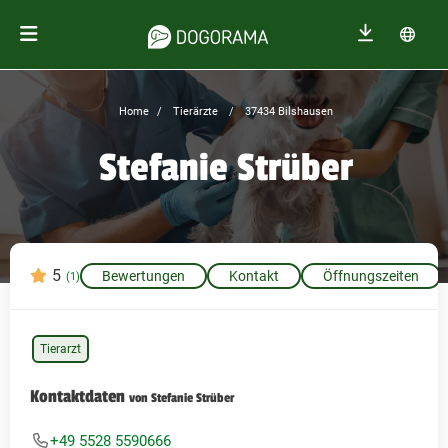
Home
Tierärzte
37434 Bilshausen
Stefanie Strüber
5
Bewertungen
Kontakt
Öffnungszeiten
(1)
Tierarzt
Kontaktdaten
von Stefanie Strüber
+49 5528 5590666