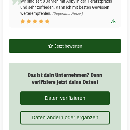
Wir sind seit 8 Jahren mit Abby in der Tierarztpraxis
und sehr zufrieden. Kann ich mit besten Gewissen
weiterempfehlen.
(Dogorama Nutzer)
Bewert
Jetzt bewerten
Das ist dein Unternehmen? Dann
verifiziere jetzt deine Daten!
Daten verifizieren
Daten ändern oder ergänzen