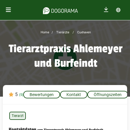
Home
Tierärzte
Cuxhaven
Tierarztpraxis Ahlemeyer
und Burfeindt
5
Bewertungen
Kontakt
Öffnungszeiten
(5)
Tierarzt
Kontaktdaten
von Tierarztpraxis Ahlemeyer und Burfeindt