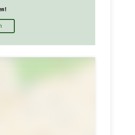
en!
n