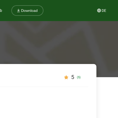
ub
DE
Download
5
(5)