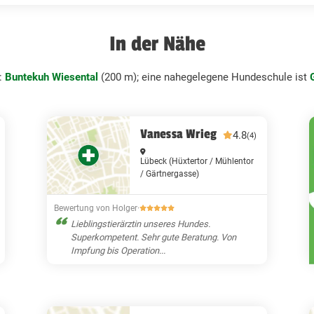
In der Nähe
:
Buntekuh Wiesental
(200 m); eine nahegelegene Hundeschule ist
Vanessa Wrieg
4.8
(4)
Lübeck
(Hüxtertor / Mühlentor
/ Gärtnergasse)
Bewertung von Holger
·
Lieblingstierärztin unseres Hundes.
Superkompetent. Sehr gute Beratung. Von
Impfung bis Operation...