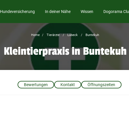
Hundeversicherung
In deiner Nähe
Wissen
Dogorama Cl
Home
Tierärzte
Lübeck
Buntekuh
Kleintierpraxis in Buntekuh
Bewertungen
Kontakt
Öffnungszeiten