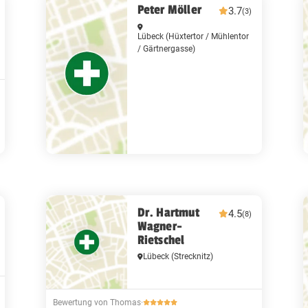
Peter Möller
3.7
(3)
Lübeck
(Hüxtertor / Mühlentor
/ Gärtnergasse)
Dr. Hartmut
4.5
(8)
Wagner-
Rietschel
Lübeck
(Strecknitz)
Bewertung von Thomas
·