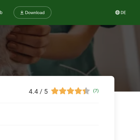
ub
DE
Download
4.4 / 5
(7)