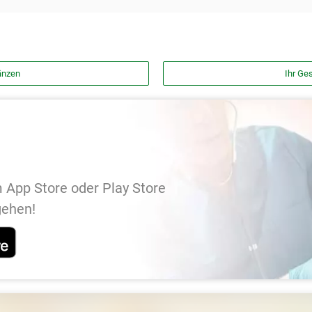
änzen
Ihr Ges
 App Store oder Play Store
gehen!