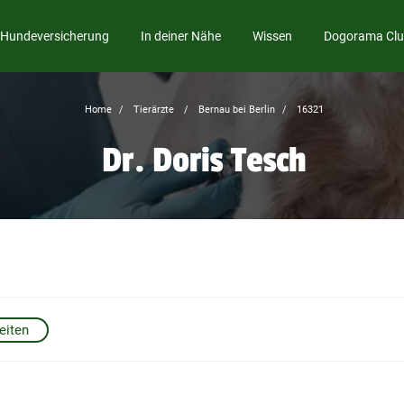
Hundeversicherung
In deiner Nähe
Wissen
Dogorama Cl
Home
Tierärzte
Bernau bei Berlin
16321
Dr. Doris Tesch
eiten