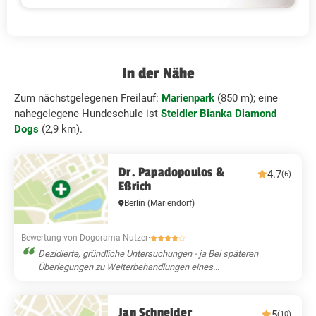
In der Nähe
Zum nächstgelegenen Freilauf:
Marienpark
(850 m); eine
nahegelegene Hundeschule ist
Steidler Bianka Diamond
Dogs
(2,9 km).
Dr. Papadopoulos &
4.7
(6)
Eßrich
Berlin
(Mariendorf)
Bewertung von Dogorama Nutzer
·
Dezidierte, gründliche Untersuchungen - ja Bei späteren
Überlegungen zu Weiterbehandlungen eines...
Jan Schneider
5
(10)