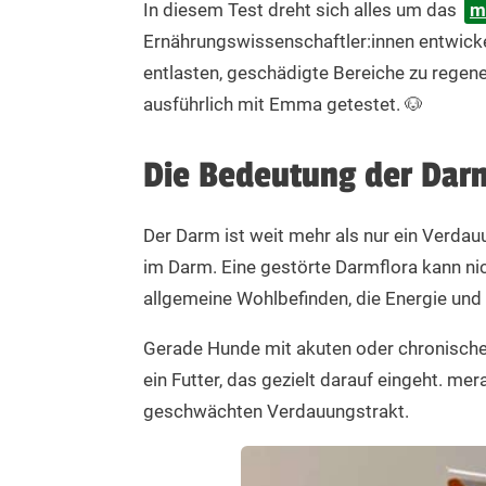
Wirkstoffe zerstört werden. Das Futter dann auf 
In diesem Test dreht sich alles um das
m
Ernährungswissenschaftler:innen entwicke
Energiegehalt
entlasten, geschädigte Bereiche zu regene
Umsetzbare Energie (nach FEDIAF) 1531 kJ ME
ausführlich mit Emma getestet. 🐶
Die Tagesrationen sind Empfehlungen. Der tatsä
Werten abweichen. Da dein Hund bei Durchfall od
Die Bedeutung der Dar
ausreichend Trinkwasser zur Verfügung steht. U
Rationen aufzuteilen.
Der Darm ist weit mehr als nur ein Verd
Lagerung
im Darm. Eine gestörte Darmflora kann ni
allgemeine Wohlbefinden, die Energie un
Bitte alle mera Produkte kühl und trocken lagern
Gerade Hunde mit akuten oder chronisch
ein Futter, das gezielt darauf eingeht. me
geschwächten Verdauungstrakt.