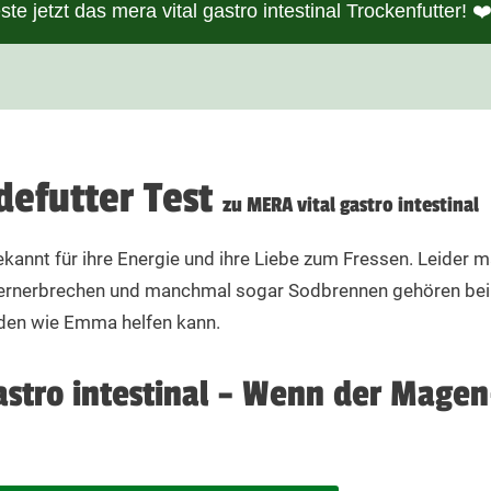
ste jetzt das mera vital gastro intestinal Trockenfutter! ❤
455
ohasche 7,8 %, Calcium 1,15 %, Phosphor 0,9 %, Natrium 0,6 %, Kalium 0,9
565
670
defutter Test
765
zu MERA vital gastro intestinal
860
ekannt für ihre Energie und ihre Liebe zum Fressen. Leider
hternerbrechen und manchmal sogar Sodbrennen gehören bei 
950
unden wie Emma helfen kann.
m Durchfall. Die Fütterungsdauer richtet sich nach der Art der Erkrank
gastro intestinal – Wenn der Mage
ohlen, zum Ausgleich unzureichender Verdauung wird eine Fütterungsd
kann eine lebenslange Fütterung erforderlich machen. Es wird empfohlen
ckenfutter auch angefeuchtet anbieten oder mit vital gastro intestinal Nas
e Wasser beim Kontakt mit hochwertigem Futter nicht heißer als 50° Cels