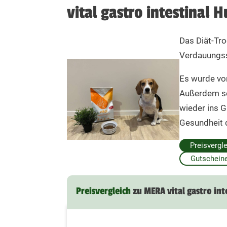
vital gastro intestinal 
Das Diät-Tro
Verdauungs
Es wurde von
Außerdem so
wieder ins G
Gesundheit d
Preisvergl
Gutscheine
Preisvergleich
zu MERA vital gastro int