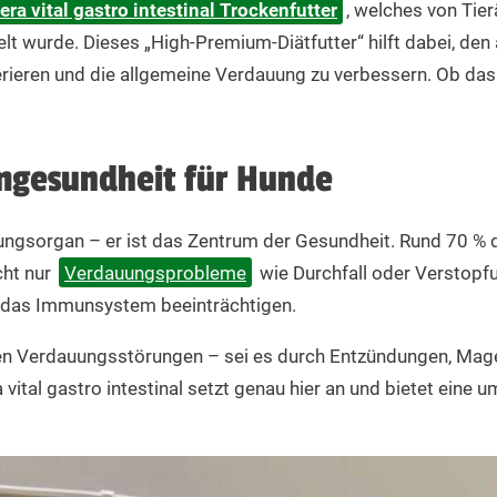
35° Celsius abkühlen, bevor es verfüttert wird.
era vital gastro intestinal Trockenfutter
, welches von Tier
lt wurde. Dieses „High-Premium-Diätfutter“ hilft dabei, d
rieren und die allgemeine Verdauung zu verbessern. Ob das F
/100g.
chliche Bedarf deines Tieres ist von Alter, Rasse, Aktivität und Umgeb
er anhaltendem Erbrechen viel Flüssigkeit verliert, achte bitte deshalb
mgesundheit für Hunde
m die Verdauung zu entlasten und die Heilung zu fördern, ist es ratsam,
auungsorgan – er ist das Zentrum der Gesundheit. Rund 70 
cht nur
Verdauungsprobleme
wie Durchfall oder Verstopf
d das Immunsystem beeinträchtigen.
, damit die Qualität der Produkte über den gesamten Haltbarkeitszeitraum
en Verdauungsstörungen – sei es durch Entzündungen, Mag
ra vital gastro intestinal setzt genau hier an und bietet ein