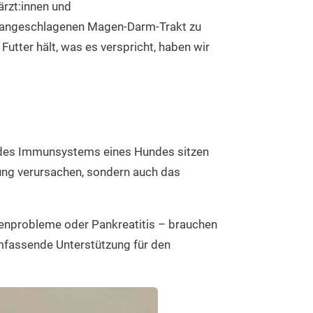
ärzt:innen und
en angeschlagenen Magen-Darm-Trakt zu
utter hält, was es verspricht, haben wir
ung abhängig und kann daher von den angegebenen
 besonders darauf, dass deinem Hund immer
 die Tagesfütterungsmenge auf mehrere kleinen
% des Immunsystems eines Hundes sitzen
ung verursachen, sondern auch das
 gewährleistet ist.
enprobleme oder Pankreatitis – brauchen
e umfassende Unterstützung für den