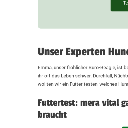
Analytische Bestandteile
Te
30
Protein 25 %, Fettgehalt 12 %, Rohfaser 2,5 %, R
40
50
Unser Experten Hun
60
70
Emma, unser fröhlicher Büro-Beagle, ist b
ihr oft das Leben schwer. Durchfall, Nüc
80
wollten wir ein Futter testen, welches H
Hinweis von mera: Fütterung bei und nach akute
Futtertest: mera vital 
wird eine Fütterungsdauer von 1-2 Wochen empf
chronische Insuffizienz der Bauchspeicheldrüse 
braucht
einzuholen. Du kannst vital gastro intestinal Tro
empfohlenen Menge). Dabei sollte das abgekocht