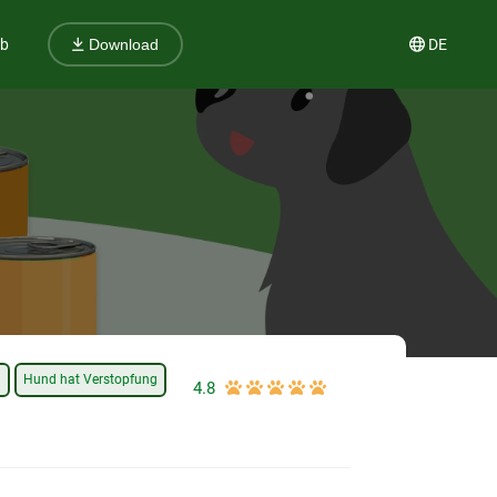
ub
DE
Download
l
Hund hat Verstopfung
4.8