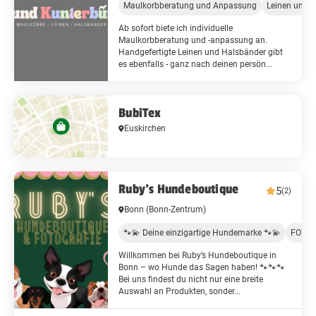
Maulkorbberatung und Anpassung
Leinen und 
Ab sofort biete ich individuelle
Maulkorbberatung und -anpassung an.
Handgefertigte Leinen und Halsbänder gibt
es ebenfalls - ganz nach deinen persön...
BubiTex
Euskirchen
Ruby’s Hundeboutique
5
(2)
Bonn
(Bonn-Zentrum)
🐾💫 Deine einzigartige Hundemarke 🐾💫
FOTOS
Willkommen bei Ruby’s Hundeboutique in
Bonn – wo Hunde das Sagen haben! 🐾🐾🐾
Bei uns findest du nicht nur eine breite
Auswahl an Produkten, sonder...