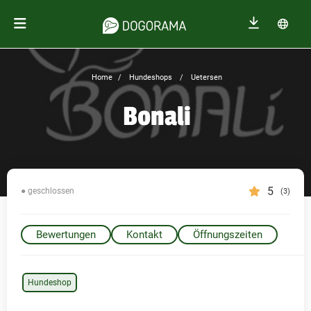
Home
Hundeshops
Uetersen
Bonali
5
● geschlossen
(3)
Bewertungen
Kontakt
Öffnungszeiten
Hundeshop