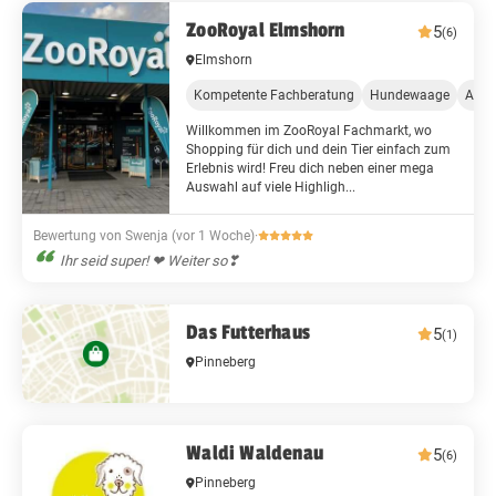
ZooRoyal Elmshorn
5
(6)
Elmshorn
Kompetente Fachberatung
Hundewaage
Adop
Willkommen im ZooRoyal Fachmarkt, wo
Shopping für dich und dein Tier einfach zum
Erlebnis wird! Freu dich neben einer mega
Auswahl auf viele Highligh...
Bewertung von Swenja (vor 1 Woche)
·
Ihr seid super! ❤ Weiter so❣
Das Futterhaus
5
(1)
Pinneberg
Waldi Waldenau
5
(6)
Pinneberg