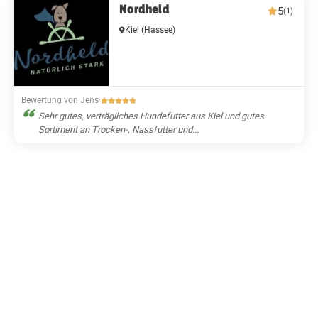
Nordheld
5
(1)
Kiel
(Hassee)
Bewertung von Jens
·
Sehr gutes, verträgliches Hundefutter aus Kiel und gutes
Sortiment an Trocken-, Nassfutter und...