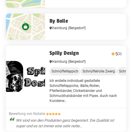
By Bolle
Hamburg
(Bergedorf)
Spilly Design
5
(2)
Hamburg
(Bergedorf)
Schnüffelteppich
Schnüffelrolle Zwerg
Schnüff
Ich erstelle individuell gestaltete
Schnüffelteppiche, -Bälle,-Rollen,
Pfeifenbänder, Clickerbänder und
Schmuckhalsbänder mit Pipes. Auch nach
Kundenw...
Bewertung von Natalia
·
Wir sind von den Produkten ganz begeistert. Die Qualität ist
super und es ist immer eine sehr nette...