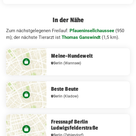
In der Nähe
Zum nächstgelegenen Freilauf:
Pfaueninsellchaussee
(950
m); der nächste Tierarzt ist
Thomas Ganswindt
(1,5 km).
Meine-Hundewelt
Berlin
(Wannsee)
Beste Beute
Berlin
(Kladow)
Fressnapf Berlin
Ludwigsfelderstraße
Berlin
(Zehlendorf)