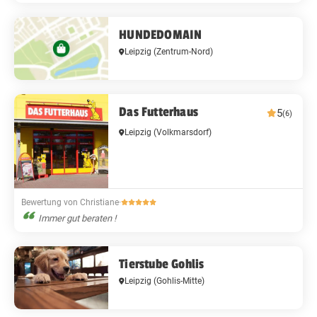
HUNDEDOMAIN
Leipzig
(Zentrum-Nord)
Das Futterhaus
5
(6)
Leipzig
(Volkmarsdorf)
Bewertung von Christiane
·
Immer gut beraten !
Tierstube Gohlis
Leipzig
(Gohlis-Mitte)