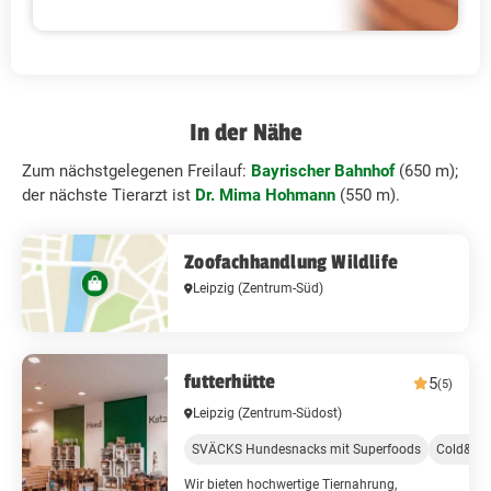
In der Nähe
Zum nächstgelegenen Freilauf:
Bayrischer Bahnhof
(650 m);
der nächste Tierarzt ist
Dr. Mima Hohmann
(550 m).
Zoofachhandlung Wildlife
Leipzig
(Zentrum-Süd)
futterhütte
5
(5)
Leipzig
(Zentrum-Südost)
SVÄCKS Hundesnacks mit Superfoods
Cold&Dog
Wir bieten hochwertige Tiernahrung,