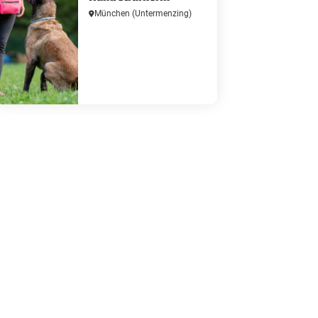
München
(Untermenzing)