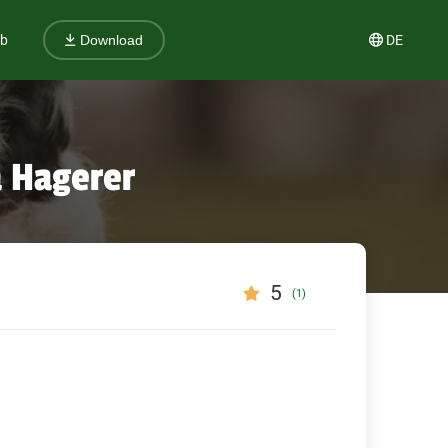
ub
DE
Download
a Hagerer
5
(1)