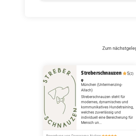
Zum nächstgeleg
Streberschnauzen
5
(2)
München
(Untermenzing-
Allach)
Streberschnauzen steht für
modernes, dynamisches und
kommunikatives Hundetraining,
welches zuverlässig und
individuell eine Bereicherung für
Mensch un...
Bewertung von Dogorama Nutzer
·