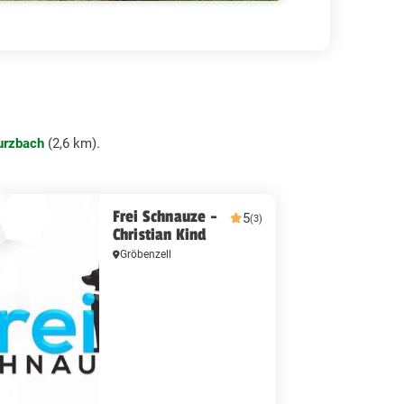
urzbach
(2,6 km).
Frei Schnauze -
5
(3)
Christian Kind
Gröbenzell