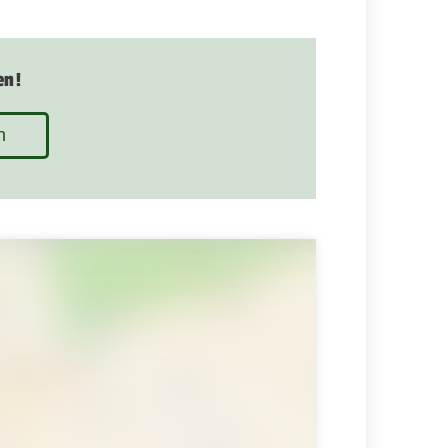
en!
n