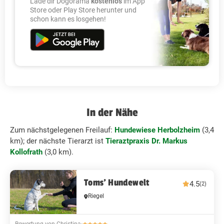
Lade dir Dogorama
kostenlos
im App
Store oder Play Store herunter und
schon kann es losgehen!
In der Nähe
Zum nächstgelegenen Freilauf:
Hundewiese Herbolzheim
(3,4
km); der nächste Tierarzt ist
Tieraztpraxis Dr. Markus
Kollofrath
(3,0 km).
Toms' Hundewelt
4.5
(2)
Riegel