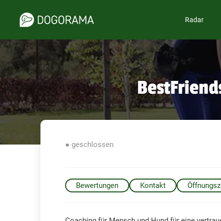
Radar
BestFriend
● geschlossen
Bewertungen
Kontakt
Öffnungsz
Coaching für Mensch und Hund für eine vertr