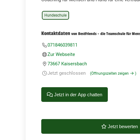
Hundeschule
Kontaktdaten
von BestFriends - die Teamschule für Me
071846039811
Zur Webseite
73667 Kaisersbach
Jetzt geschlossen
(Öffnungszeiten zeigen
)
Jetzt in der App chatten
Jetzt bewerten