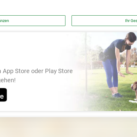
änzen
Ihr Ges
 App Store oder Play Store
gehen!