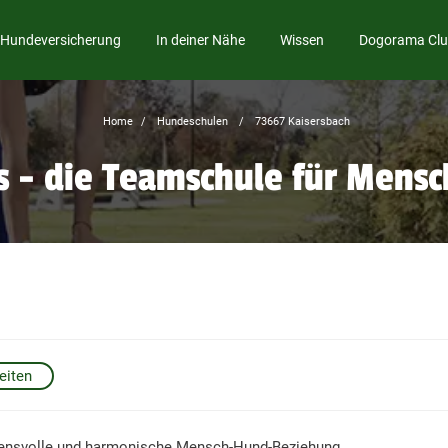
Hundeversicherung
In deiner Nähe
Wissen
Dogorama Cl
Home
Hundeschulen
73667 Kaisersbach
s - die Teamschule für Mens
eiten
auensvolle und harmonische Mensch-Hund-Beziehung