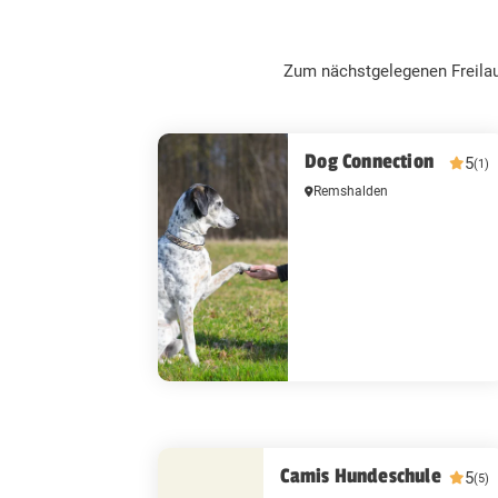
Zum nächstgelegenen Freila
Dog Connection
5
(1)
Remshalden
Camis Hundeschule
5
(5)