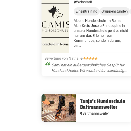
Weinstadt
Einzeltraining
Gruppenstunden
Mobile Hundeschule im Rems-
Murr-Kreis Unsere Philosophie In
unserer Hundeschule geht es nicht
nur um das Erlernen von
Kommandos, sondern darum,
ein...
Bewertung von Nathalie
·
Cami hat ein außergewöhnliches Gespür für
Hund und Halter. Wir wurden hier vollständig...
Tanja's Hundeschule
Baltmannsweiler
Baltmannsweiler